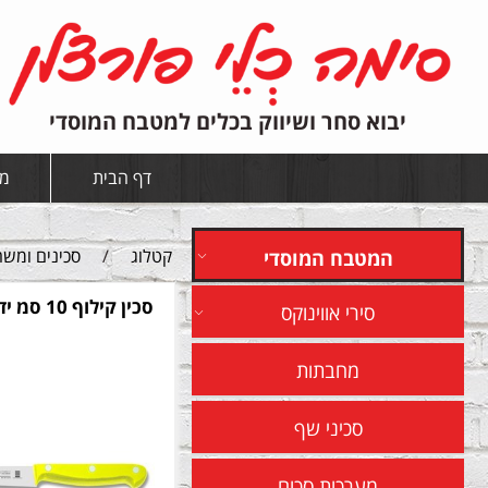
יבוא סחר ושיווק בכלים למטבח המוסדי
דף הבית
מי
קטלוג
/
סכינים ומשח
המטבח המוסדי
סכין קילוף 10 סמ ידית בקליט
סירי אווינוקס
מחבתות
סכיני שף
מערכות סכום