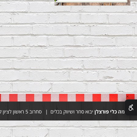
✕
סימה כלי פורצלן
יבוא סחר ושיווק בכלים | סחרוב 5 ראשון לציון קומה 1 | טל 03-9444155 טל 054-4997028 | whatsapp 052-9056470 | פקס 03-9671664