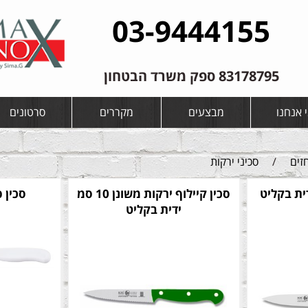
03-9444155
83178795 ספק משרד הבטחון
 אנחנו
מבצעים
מקררים
סרטונים
זים
/
סכיני ירקות
סכין קיילוף ירקות משונן 10 סמ
סכין פרו
ידית בקליט