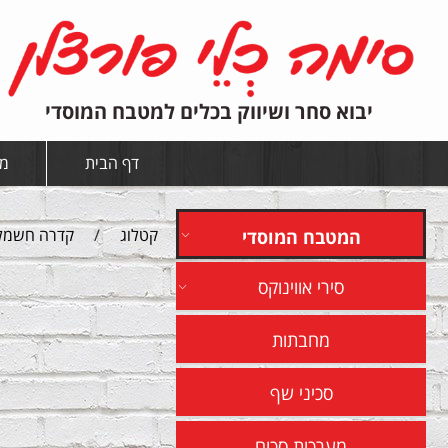
יבוא סחר ושיווק בכלים למטבח המוסדי
דף הבית
מי
קטלוג
/
קדרה חשמל
המטבח המוסדי
סירי אווינוקס
מחבתות
סכיני שף
מערכות סכום