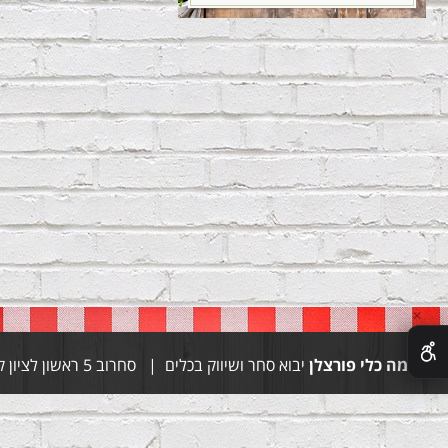
✕
סימה כלי פורצלן
יבוא סחר ושיווק בכלים | סחרוב 5 ראשון לציון קומה 1 | טל 03-9444155 טל 054-4997028 | whatsapp 052-9056470 | פקס 03-9671664