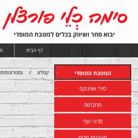
יבוא סחר ושיווק בכלים למטבח המוסדי
דף הבית
מי
קטלוג
/
גסטרונומים
המטבח המוסדי
סירי אווינוקס
מחבתות
סכיני שף
מערכות סכום