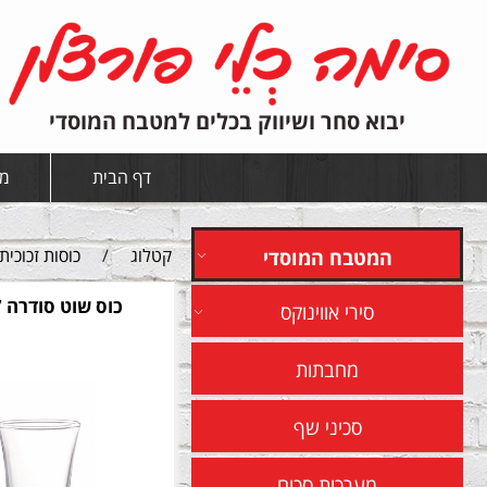
יבוא סחר ושיווק בכלים למטבח המוסדי
דף הבית
מי
קטלוג
/
כוסות זכוכית
המטבח המוסדי
כוס שוט סודרה 77 מל
סירי אווינוקס
מחבתות
סכיני שף
מערכות סכום