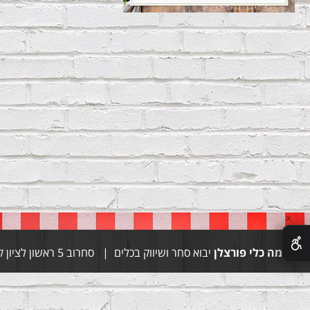
✕
סימה כלי פורצלן
יבוא סחר ושיווק בכלים | סחרוב 5 ראשון לציון קומה 1 | טל 03-9444155 טל 054-4997028 | whatsapp 052-9056470 | פקס 03-9671664