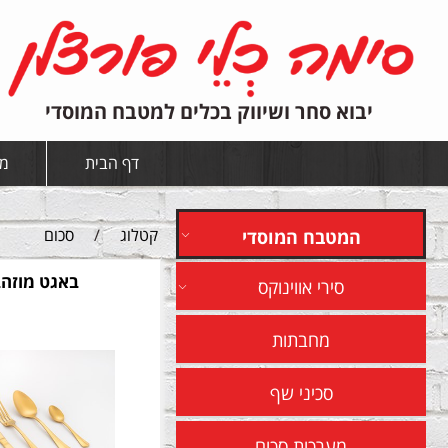
יבוא סחר ושיווק בכלים למטבח המוסדי
דף הבית
מי
קטלוג
/
סכום
המטבח המוסדי
באגט מוזה
סירי אווינוקס
מחבתות
סכיני שף
מערכות סכום