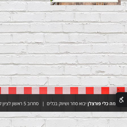
✕
סימה כלי פורצלן
יבוא סחר ושיווק בכלים | סחרוב 5 ראשון לציון קומה 1 | טל 03-9444155 טל 054-4997028 | whatsapp 052-9056470 | פקס 03-9671664