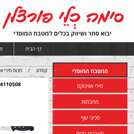
יבוא סחר ושיווק בכלים למטבח המוסדי
דף הבית
מי
קטלוג
/
חנות סירי או
המטבח המוסדי
4110508
סירי אווינוקס
מחבתות
סכיני שף
מערכות סכום