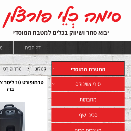
יבוא סחר ושיווק בכלים למטבח המוסדי
דף הבית
מי
קטלוג
/
טרמופורט
המטבח המוסדי
טרמופורט 10
סירי אווינוקס
ברז
מחבתות
סכיני שף
מערכות סכום